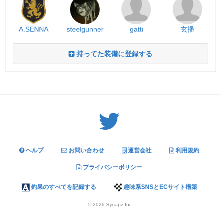
A.SENNA
steelgunner
gatti
玄播
持ってた装備に登録する
Twitter: サバゲーる（@svgr_jp）
ヘルプ
お問い合わせ
運営会社
利用規約
プライバシーポリシー
釣果のすべてを記録する
趣味系SNSとECサイト構築
© 2026
Synapz Inc.