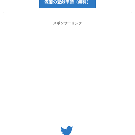
装備の登録申請（無料）
スポンサーリンク
Twitter: サバゲーる（@svgr_jp）