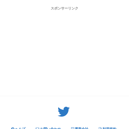
スポンサーリンク
Twitter: サバゲーる（@svgr_jp）
ヘルプ
お問い合わせ
運営会社
利用規約