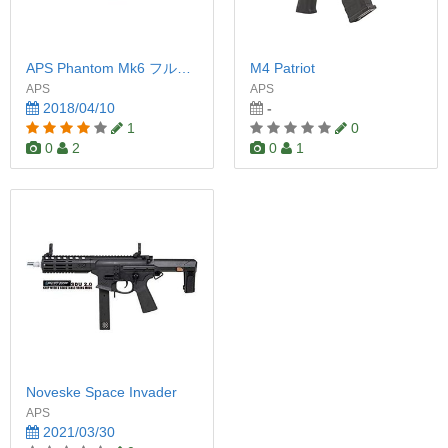
APS Phantom Mk6 フルメタル電動ガン BK
M4 Patriot
APS
APS
2018/04/10
-
1
0
0
2
0
1
Noveske Space Invader
APS
2021/03/30