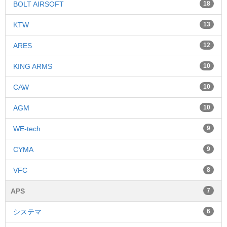
BOLT AIRSOFT
18
KTW
13
ARES
12
KING ARMS
10
CAW
10
AGM
10
WE-tech
9
CYMA
9
VFC
8
APS
7
システマ
6