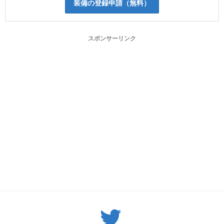
装備の登録申請（無料）
スポンサーリンク
Twitter: サバゲーる（@svgr_jp）