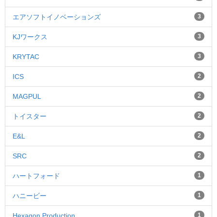
エアソフトイノベーションズ
3
KJワークス
3
KRYTAC
3
ICS
2
MAGPUL
2
トイスター
2
E&L
2
SRC
2
ハートフォード
1
ハニービー
1
Hexagon Production
1