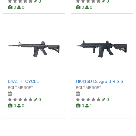
0
0
0
0
0
0
B4A1 HI-CYCLE
HK416D Devgru B.R.S.S.
BOLT AIRSOFT
BOLT AIRSOFT
-
-
0
0
0
0
0
1