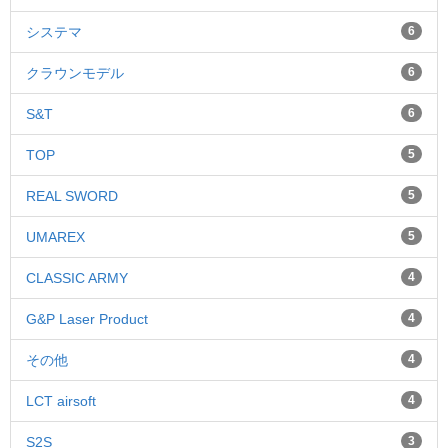
システマ
6
クラウンモデル
6
S&T
6
TOP
5
REAL SWORD
5
UMAREX
5
CLASSIC ARMY
4
G&P Laser Product
4
その他
4
LCT airsoft
4
S2S
3