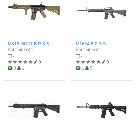
MK18 MOD1 B.R.S.S.
M16A4 B.R.S.S
BOLT AIRSOFT
BOLT AIRSOFT
-
-
0
0
0
1
1
5