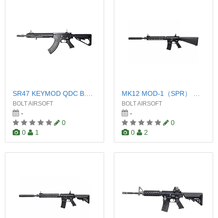
SR47 KEYMOD QDC B.R.S.S.
MK12 MOD-1（SPR） 固定ストック ver.
BOLT AIRSOFT
BOLT AIRSOFT
-
-
0
0
0
1
0
2