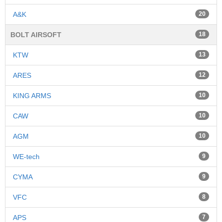
A&K
20
BOLT AIRSOFT
18
KTW
13
ARES
12
KING ARMS
10
CAW
10
AGM
10
WE-tech
9
CYMA
9
VFC
8
APS
7