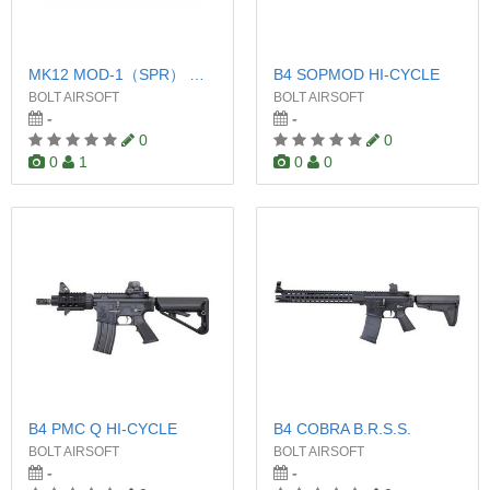
MK12 MOD-1（SPR） 伸縮ストック ver.
B4 SOPMOD HI-CYCLE
BOLT AIRSOFT
BOLT AIRSOFT
-
-
0
0
0
1
0
0
B4 PMC Q HI-CYCLE
B4 COBRA B.R.S.S.
BOLT AIRSOFT
BOLT AIRSOFT
-
-