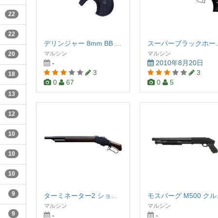
22
22
デリンジャー 8mm BB ブラック
スーパーブラッ
マルシン
マルシン
20
-
2010年8月20日
3
3
18
0
67
0
5
13
12
10
10
10
9
ターミネーター2 ショットガン M1887
モスバ
マルシン
マルシン
9
-
-