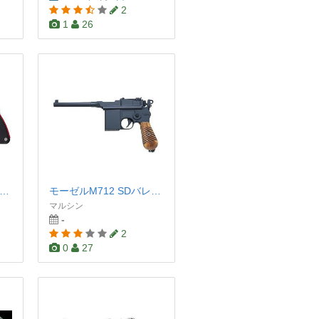
2
1
26
ーラス レイジングブル 8.375インチ シルバー
モーゼルM712 SDバレル 6mm
マルシン
-
2
0
27