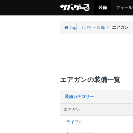
サ
サ
装備
フィール
バ
バ
ゲ
ゲ
ー
ー
Top
サバゲー装備
エアガン
エアガンの装備一覧
装備カテゴリー
エアガン
ライフル