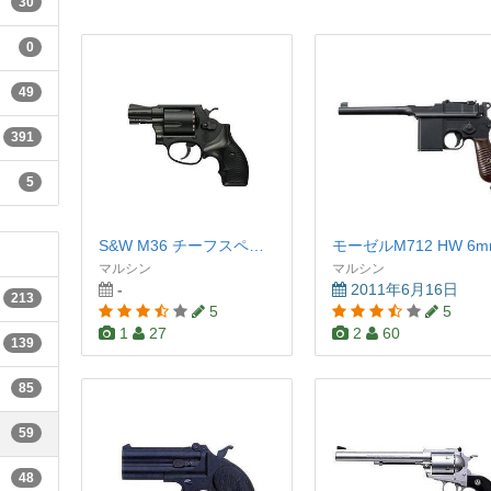
30
0
49
391
5
S&W M36 チーフスペシャル 2インチ
モーゼルM712 HW 6m
マルシン
マルシン
-
2011年6月16日
213
5
5
1
27
2
60
139
85
59
48