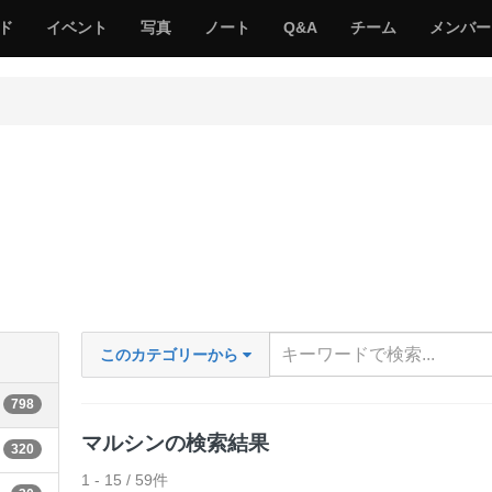
サ
み
み
サ
サ
サ
ド
イベント
写真
ノート
Q&A
チーム
メンバー
バ
ん
ん
バ
バ
バ
ゲ
な
な
ゲ
ゲ
ゲ
ー
の
の
ー
ー
ー
サ
サ
る
バ
バ
ゲ
ゲ
ー
ー
このカテゴリーから
798
マルシンの検索結果
320
1 - 15 / 59件