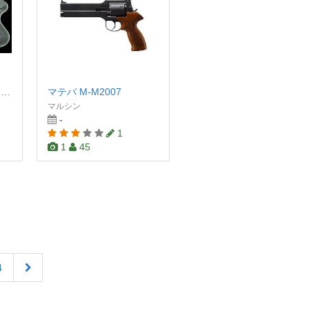
COP357 ロングバレル ガスガン ブラックHW
マテバ M-M2007
マルシン
-
1
1
45
4