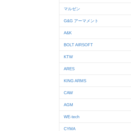
マルゼン
G&G アーマメント
A&K
BOLT AIRSOFT
KTW
ARES
KING ARMS
CAW
AGM
WE-tech
CYMA