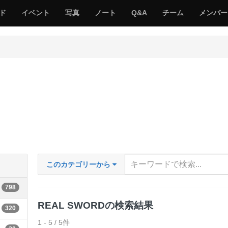
サ
み
み
サ
サ
サ
ド
イベント
写真
ノート
Q&A
チーム
メンバー
バ
ん
ん
バ
バ
バ
ゲ
な
な
ゲ
ゲ
ゲ
ー
の
の
ー
ー
ー
サ
サ
る
バ
バ
ゲ
ゲ
ー
ー
このカテゴリーから
798
REAL SWORDの検索結果
320
1 - 5 / 5件