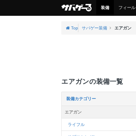
サ
サ
装備
フィール
バ
バ
ゲ
ゲ
ー
ー
Top
サバゲー装備
エアガン
エアガンの装備一覧
装備カテゴリー
エアガン
ライフル