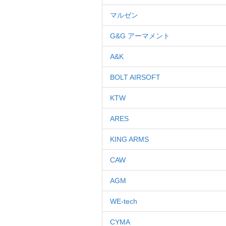
マルゼン
G&G アーマメント
A&K
BOLT AIRSOFT
KTW
ARES
KING ARMS
CAW
AGM
WE-tech
CYMA