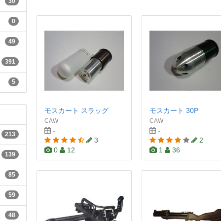
30
0
49
391
5
モスカート スラッグ
モスカート 30P
CAW
CAW
-
-
213
3
2
0
12
1
36
139
85
59
48