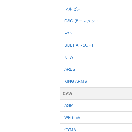
マルゼン
G&G アーマメント
A&K
BOLT AIRSOFT
KTW
ARES
KING ARMS
CAW
AGM
WE-tech
CYMA