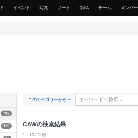
サ
み
み
サ
サ
サ
ド
イベント
写真
ノート
Q&A
チーム
メンバー
バ
ん
ん
バ
バ
バ
ゲ
な
な
ゲ
ゲ
ゲ
ー
の
の
ー
ー
ー
サ
サ
る
バ
バ
ゲ
ゲ
ー
ー
このカテゴリーから
798
CAWの検索結果
320
1 - 10 / 10件