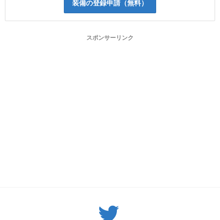
装備の登録申請（無料）
スポンサーリンク
Twitter: サバゲーる（@svgr_jp）