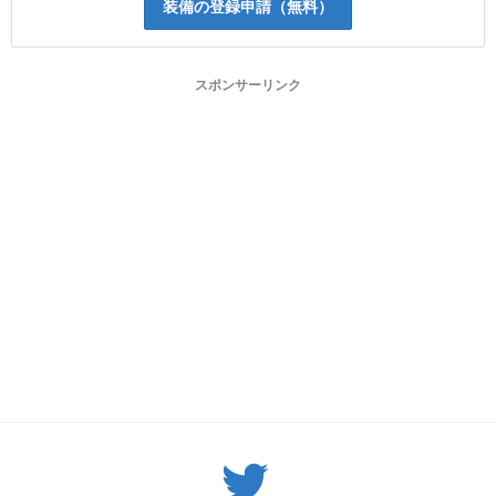
装備の登録申請（無料）
スポンサーリンク
Twitter: サバゲーる（@svgr_jp）