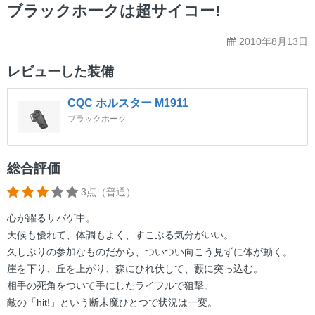
ー
ブラックホークは超サイコー!
2010年8月13日
レビューした装備
CQC ホルスター M1911
ブラックホーク
総合評価
3点（普通）
心が躍るサバゲ中。
天候も優れて、体調もよく、すこぶる気分がいい。
久しぶりの参加なものだから、ついつい向こう見ずに体が動く。
崖を下り、丘を上がり、森にひれ伏して、藪に突っ込む。
相手の死角をついて手にしたライフルで狙撃。
敵の「hit!」という断末魔ひとつで状況は一変。