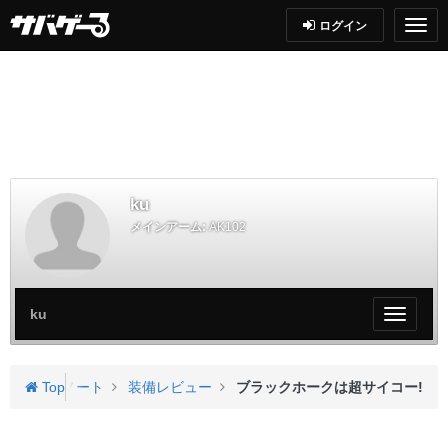
ログイン
ku
メインアーム:
AK102
ku
My
ペ
ー
ジ
のページ
Top
ノート
装備レビュー
ブラックホークは超サイコー!
メ
ニ
ュ