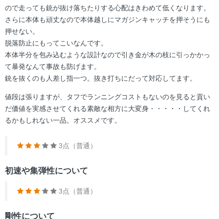
ので走っても銃が抜け落ちたりする心配はきわめて低くなります。
さらに本体も頑丈なので本体越しにマガジンキャッチを押そうにも
押せない。
脱落防止にもってこいなんです。
本体半分を包み込むような設計なので引き金が木の枝に引っかかっ
て暴発なんて事故も防げます。
銃を抜くのも人差し指一つ。抜き打ちにだって対応してます。
値段は張りますが、タフでランニングコストもないのを見ると貢い
だ価値を実感させてくれる素敵な相方に大変身・・・・・してくれ
るかもしれない一品。オススメです。
3点（普通）
初速や集弾性について
3点（普通）
剛性について