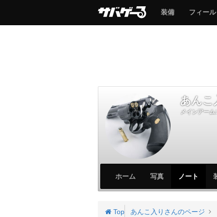
サ
サ
装備
フィール
バ
バ
ゲ
ゲ
ー
ー
あんこ
メインアーム:
サ
サ
ホーム
写真
ノート
バ
バ
ゲ
ゲ
ー
ー
Top
あんこ入りさんのページ