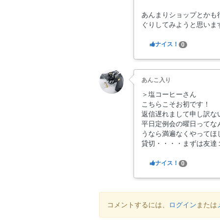
あんまりショップとかも
ぐりしてみようと思いま
ナイス！
0
あんこ入り
＞塩コーヒーさん
こちらこそお初です！
返信遅れまして申し訳な
平日定例会の曜日ってな
うなら満遍なくやってほ
貸切・・・・まずは友達１
ナイス！
0
コメントするには、
ログイン
または