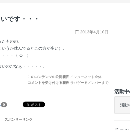
たいです・・・
2013年4月16日
みたものの、
ていうか休んでるとこの方が多い）、
・・・（´ω｀）
ないのだなぁ・・・・・。
このコンテンツの公開範囲
インターネット全体
コメントを受け付ける範囲
サバゲーるメンバーまで
活動中
る
活動
0
スポンサーリンク