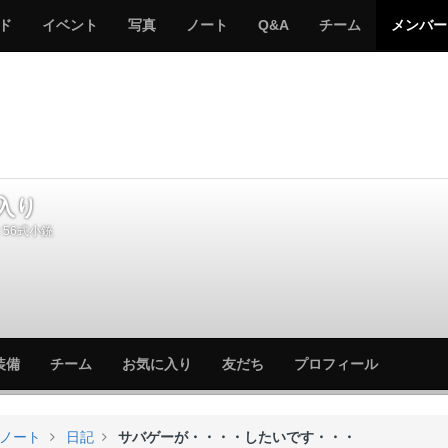
サ
み
み
サ
サ
サ
ド
イベント
写真
ノート
Q&A
チーム
メンバー
バ
ん
ん
バ
バ
バ
ゲ
な
な
ゲ
ゲ
ゲ
ー
の
の
ー
ー
ー
サ
サ
る
バ
バ
ゲ
ゲ
ー
ー
入り
56式小銃
サ
サ
装備
チーム
お気に入り
友だち
プロフィール
バ
バ
ゲ
ゲ
ー
ー
ノート
日記
サバゲーが・・・・したいです・・・