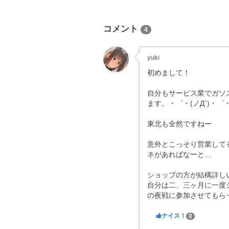
コメント
4
yuki
初めまして！
自分もサービス業でガソ
ます。・゜・(ノД`)・゜
東北も全然ですねー
意外とこっそり営業して
ネがあればなーと…
ショップの方が結構詳し
自分は二、三ヶ月に一度
の夜戦に参加させてもら
ナイス！
0