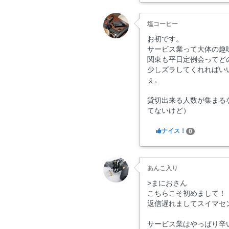
塩コーヒー
お初です。
サービス業って大体の趣
関東も平日定例会ってど
少しズラしてくれればい
ぇ。
貸切出来る人数が集まる
てないけど）
ナイス！
0
あんこ入り
>まにおさん
こちらこそ初めまして！
返信遅れましてスイマセ
サービス業はやっぱり辛