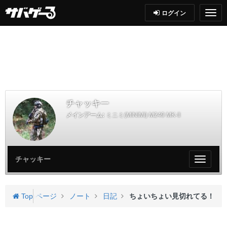
ログイン
チャッキー
メインアーム:
ミニミ(MINIMI) M249 MK-II
チャッキー
My
ペ
ー
ジ
ッキーさんのページ
Top
ノート
日記
ちょいちょい見切れてる！
メ
ニ
ュ