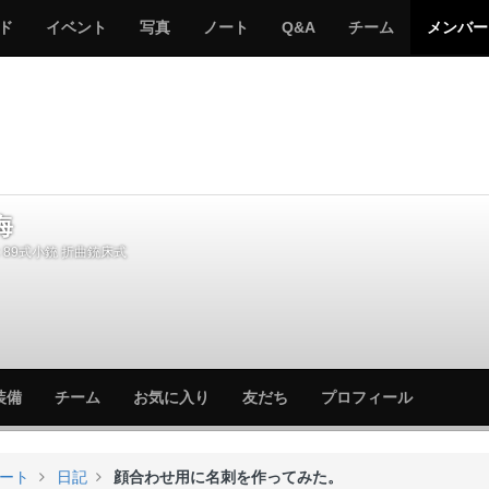
サ
み
み
サ
サ
サ
ド
イベント
写真
ノート
Q&A
チーム
メンバー
バ
ん
ん
バ
バ
バ
ゲ
な
な
ゲ
ゲ
ゲ
ー
の
の
ー
ー
ー
サ
サ
る
バ
バ
ゲ
ゲ
ー
ー
海
89式小銃 折曲銃床式
サ
サ
装備
チーム
お気に入り
友だち
プロフィール
バ
バ
ゲ
ゲ
ー
ー
ート
日記
顔合わせ用に名刺を作ってみた。