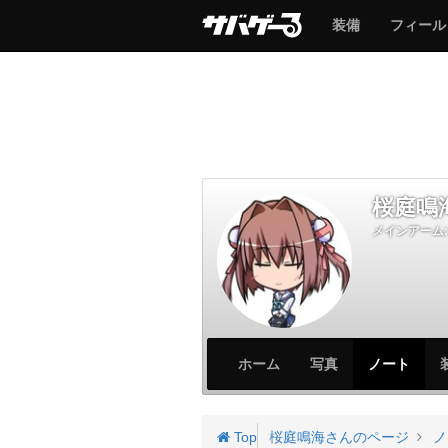
サ
サ
装備
フィール
バ
バ
ゲ
ゲ
ー
ー
桜庭鳴
メインアーム:
サ
サ
ホーム
写真
ノート
バ
バ
ゲ
ゲ
ー
ー
Top
桜庭鳴海さんのページ
ノ