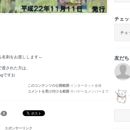
チェッ
チェ
る名刺をお渡しします←
友だ
で渡された方は、
ngですお
このコンテンツの公開範囲
インターネット全体
コメントを受け付ける範囲
サバゲーるメンバーまで
る
0
スポンサーリンク