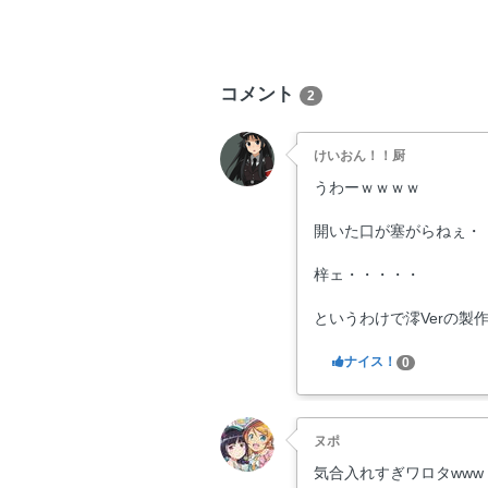
コメント
2
けいおん！！厨
うわーｗｗｗｗ
開いた口が塞がらねぇ・
梓ェ・・・・・
というわけで澪Verの製
ナイス！
0
ヌポ
気合入れすぎワロタwww