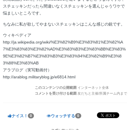
スチェッキンだったら間違いなくスチェッキンを選んじゃうワケで
悩ましいところです。
ちなみに私が欲してやまないスチェッキンはこんな感じの銃です。
ウィキペディア
http://ja.wikipedia.org/wiki/%E3%82%B9%E3%83%81%E3%82%A
7%E3%83%83%E3%82%AD%E3%83%B3%E3%83%BB%E3%83%
9E%E3%82%B7%E3%83%B3%E3%83%94%E3%82%B9%E3%8
3%88%E3%83%AB
アラブログ（実写動画付）
http://arablog.militaryblog.jp/e6814.html
このコンテンツの公開範囲
インターネット全体
コメントを受け付ける範囲
友だちと主催/所属チーム内まで
ナイス！
ウォッチする
0
0