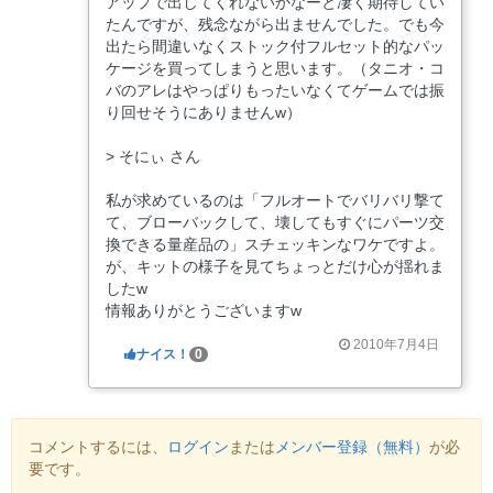
アップで出してくれないかなーと凄く期待してい
たんですが、残念ながら出ませんでした。でも今
出たら間違いなくストック付フルセット的なパッ
ケージを買ってしまうと思います。（タニオ・コ
バのアレはやっぱりもったいなくてゲームでは振
り回せそうにありませんw）
> そにぃ さん
私が求めているのは「フルオートでバリバリ撃て
て、ブローバックして、壊してもすぐにパーツ交
換できる量産品の」スチェッキンなワケですよ。
が、キットの様子を見てちょっとだけ心が揺れま
したw
情報ありがとうございますw
2010年7月4日
ナイス！
0
コメントするには、
ログイン
または
メンバー登録（無料）
が必
要です。