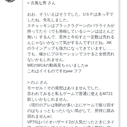
> 古風な男 さん
おお、そういえばそうでした。UＳＰは末っ子で
したね。失礼しました。
スチェッキンはブラックラグーンのバラライカが
持ってたり（でも発砲しているシーンはほとんど
無い）するんで、意外と今出すと一定数は売れる
んじゃないかなって気がするんですけどね。AK
のラインアップも強力になってきていますし……
でも、確かにプロモーションでコケると全然売れ
ないかもしれません。
WEのM14の動画見ちゃいましたw
これはイイものですねww フフ
> のぶ さん
モーゼル！その発想はありませんでした。
言われてみると私もゲームで普通に使えるM721
欲しいかもしれません。
（現行のアレは制約が多い上にゲームで振り回す
のはちょっともったいない気がして、所持に踏み
切れませんw）
VP70はバイオハザード2が人気だったときにタイ