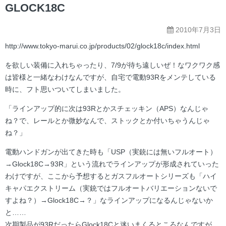
ー
GLOCK18C
2010年7月3日
http://www.tokyo-marui.co.jp/products/02/glock18c/index.html
を欲しい装備に入れちゃったり、7/9が待ち遠しいぜ！なワクワク感
は皆様と一緒なわけなんですが、自宅で電動93Rをメンテしている
時に、フト思いついてしまいました。
「ラインアップ的に次は93Rとかスチェッキン（APS）なんじゃ
ね？で、レールとか微妙なんで、ストックとか付いちゃうんじゃ
ね？」
電動ハンドガンが出てきた時も「USP（実銃には無いフルオート）
→Glock18C→93R」という流れでラインアップが形成されていった
わけですが、ここから予想するとガスフルオートシリーズも「ハイ
キャパエクストリーム（実銃ではフルオートバリエーションないで
すよね？）→Glock18C→？」なラインアップになるんじゃないか
と……
次期製品が93RだったらGlock18Cと迷いまくるところなんですが、