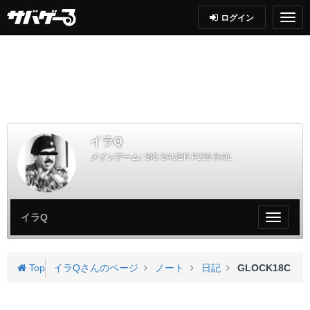
ログイン
イラQ
メインアーム:
SIG SAUER P226 RAIL
イラQ
My
ペ
ー
ジ
Top
イラQさんのページ
ノート
日記
GLOCK18C
メ
ニ
ュ