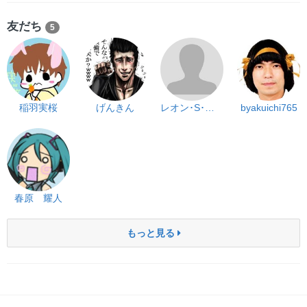
友だち
5
稲羽実桜
げんきん
レオン･S･ケネディ
byakuichi765
春原 耀人
もっと見る