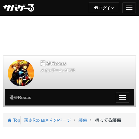
ログイン
遥＠Roxas
メインアーム:
M93R
遥＠Roxas
My
ペ
ー
ジ
Top
遥＠Roxasさんのページ
装備
持ってる装備
メ
ニ
ュ