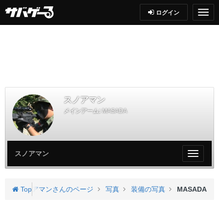
ログイン
スノアマン
メインアーム:
MASADA
スノアマン
My
ペ
ー
ジ
スノアマンさんのページ
Top
写真
装備の写真
MASADA
メ
ニ
ュ