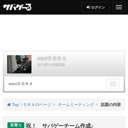
ログイン
miniＤＯＲＡ
リーダー:
DAICHI
miniＤＯＲＡ
チ
ー
ム
メ
Top
miniＤＯＲＡのページ
チームミーティング
話題の内容
ニ
ュ
ー
耳寄り
祝！ サバゲーチーム作成♪