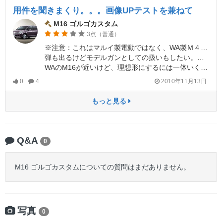
用件を聞きまくり。。。画像UPテストを兼ねて
M16 ゴルゴカスタム
3点（普通）
※注意：これはマルイ製電動ではなく、WA製Ｍ４をカスタムしたものです。
弾も出るけどモデルガンとしての扱いもしたい。ゴルゴ13と言えば分解・組み立てでしょ。そんな思いで電動ゴルゴ１３カスタムの購入に躊躇していました。
WAのM16が近いけど、理想形にするには一体いくらかかるんだろうと、考えると天文学的な数字が浮かびました。
0
4
2010年11月13日
もっと見る
Q&A
0
M16 ゴルゴカスタムについての質問はまだありません。
写真
0