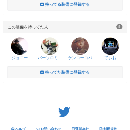
持ってる装備に登録する
この装備を持ってた人
5
ジョニー
バーソロミュー・くまりん
ケンコーコバ
てぃお
持ってた装備に登録する
Twitter: サバゲーる（@svgr_jp）
ヘルプ
お問い合わせ
運営会社
利用規約