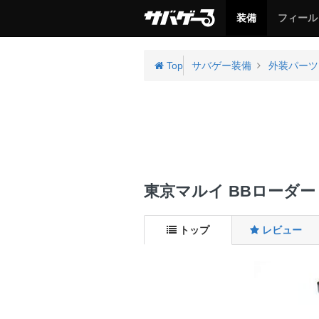
サ
サ
装備
フィール
バ
バ
ゲ
ゲ
ー
ー
Top
サバゲー装備
外装パーツ
東京マルイ BBローダー 
トップ
レビュー