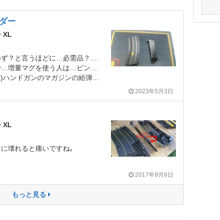
ダー
 XL
サバゲーを始める上で…必ず？と言うほどに…必需品？とされているのが…｢BBローダー｣です
を使う人は…ピン？と来ないと…思います
ガジンの給弾する際は…こちらの方が…便利になります。
2023年5月3日
 XL
に壊れると痛いですね｡
2017年9月8日
もっと見る