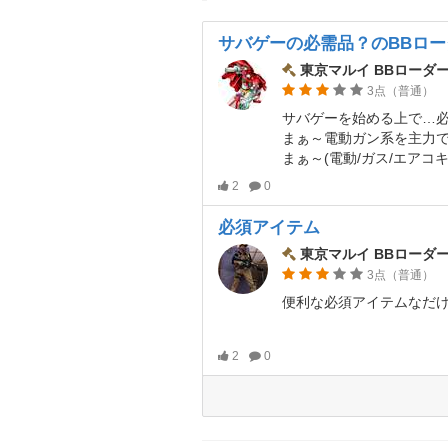
サバゲーの必需品？のBBロー
東京マルイ BBローダー
3点（普通）
まぁ～電動ガン系を主力で…増量マグ
まぁ～(電動/ガス/エアコキ)ハンドガンのマ
2
0
必須アイテム
東京マルイ BBローダー
3点（普通）
便利な必須アイテムなだけ
2
0