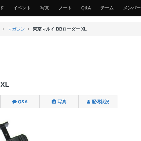
サ
み
み
サ
サ
サ
ド
イベント
写真
ノート
Q&A
チーム
メンバー
バ
ん
ん
バ
バ
バ
ゲ
な
な
ゲ
ゲ
ゲ
ー
の
の
ー
ー
ー
マガジン
東京マルイ BBローダー XL
サ
サ
る
バ
バ
ゲ
ゲ
ー
ー
XL
Q&A
写真
配備状況