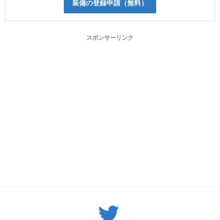
装備の登録申請（無料）
スポンサーリンク
Twitter: サバゲーる（@svgr_jp）