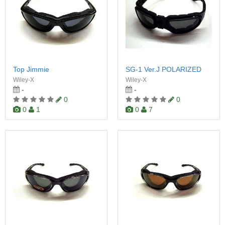
Top Jimmie
SG-1 Ver.J POLARIZED
Wiley-X
Wiley-X
-
-
0
0
0
1
0
7