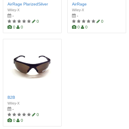
AirRage PlarizedSilver
AirRage
Wiley-X
Wiley-X
-
-
0
0
0
0
0
0
B2B
Wiley-X
-
0
0
0