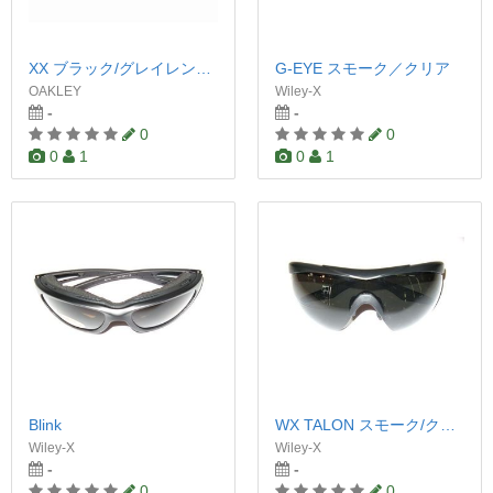
XX ブラック/グレイレンズ（ポラライズド）
G-EYE スモーク／クリア
OAKLEY
Wiley-X
-
-
0
0
0
1
0
1
Blink
WX TALON スモーク/クリア
Wiley-X
Wiley-X
-
-
0
0