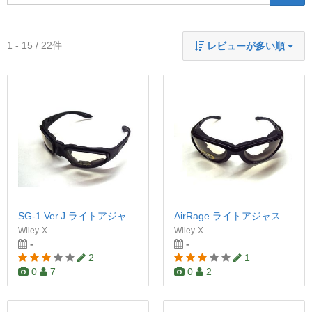
1 - 15 / 22件
レビューが多い順
SG-1 Ver.J ライトアジャスティング（調光レンズ）
AirRage ライトアジャスティング
Wiley-X
Wiley-X
-
-
2
1
0
7
0
2