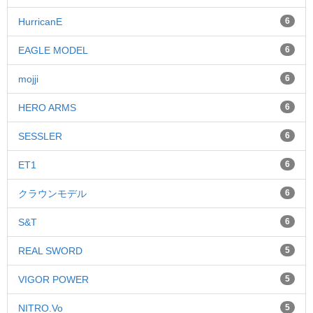
HurricanE
6
EAGLE MODEL
6
mojji
6
HERO ARMS
6
SESSLER
6
ET1
6
クラウンモデル
6
S&T
6
REAL SWORD
5
VIGOR POWER
5
NITRO.Vo
5