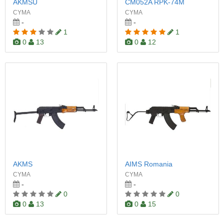
AKMSU
CM052A RPK-74M
CYMA
CYMA
-
-
1
1
0
13
0
12
AKMS
AIMS Romania
CYMA
CYMA
-
-
0
0
0
13
0
15