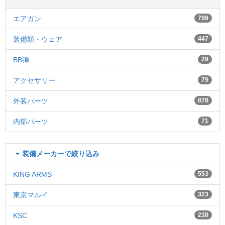
エアガン
798
装備類・ウェア
447
BB弾
29
アクセサリー
79
外装パーツ
878
内部パーツ
71
装備メーカーで絞り込み
KING ARMS
553
東京マルイ
323
KSC
238