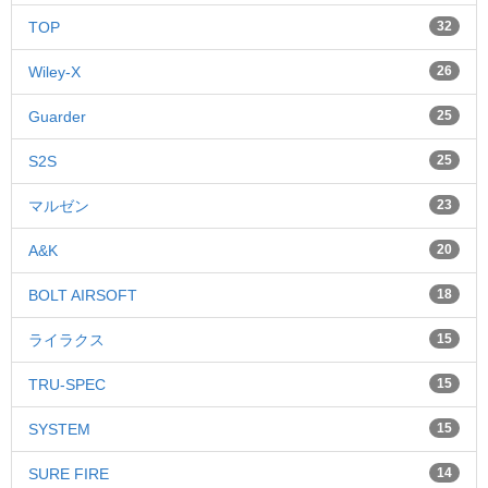
TOP
32
Wiley-X
26
Guarder
25
S2S
25
マルゼン
23
A&K
20
BOLT AIRSOFT
18
ライラクス
15
TRU-SPEC
15
SYSTEM
15
SURE FIRE
14