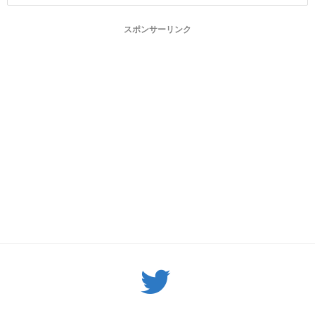
スポンサーリンク
Twitter: サバゲーる（@svgr_jp）