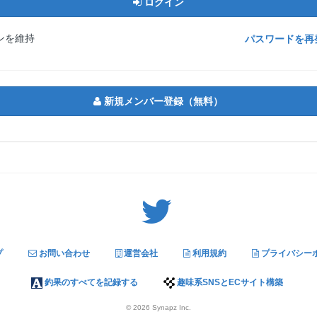
ログイン
ンを維持
パスワードを再
新規メンバー登録（無料）
Twitter: サバゲーる（@svgr_jp）
プ
お問い合わせ
運営会社
利用規約
プライバシー
釣果のすべてを記録する
趣味系SNSとECサイト構築
© 2026
Synapz Inc.