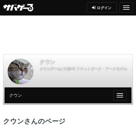
ログイン
クウン
メインアーム:
CQB-R フラットダーク・アースモデル
クウン
My
ペ
ー
ジ
クウンさんのページ
メ
ニ
ュ