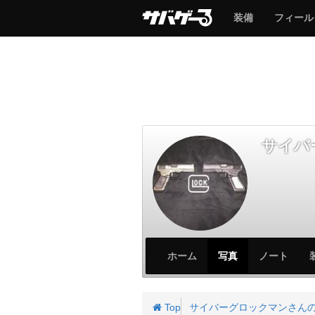
サ
サ
装備
フィール
バ
バ
ゲ
ゲ
ー
ー
サイバ
サ
サ
ホーム
写真
ノート
バ
バ
ゲ
ゲ
ー
ー
Top
サイバーグロックマンさん