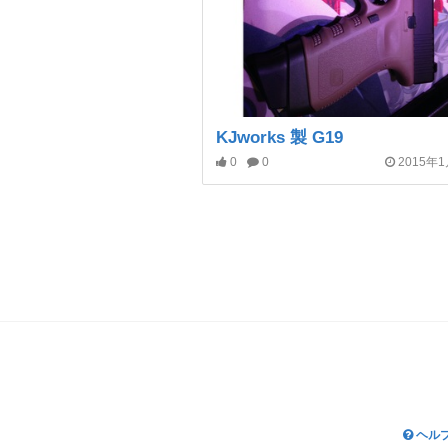
KJworks 製 G19
0
0
2015年
ヘル