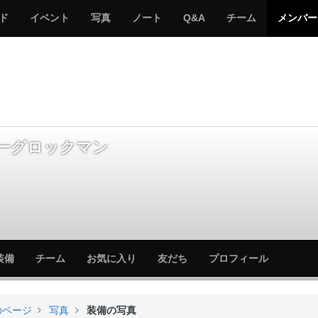
サ
み
み
サ
サ
サ
ド
イベント
写真
ノート
Q&A
チーム
メンバー
バ
ん
ん
バ
バ
バ
ゲ
な
な
ゲ
ゲ
ゲ
ー
の
の
ー
ー
ー
サ
サ
る
バ
バ
ゲ
ゲ
ー
ー
ーグロックマン
サ
サ
装備
チーム
お気に入り
友だち
プロフィール
バ
バ
ゲ
ゲ
ー
ー
のページ
写真
装備の写真