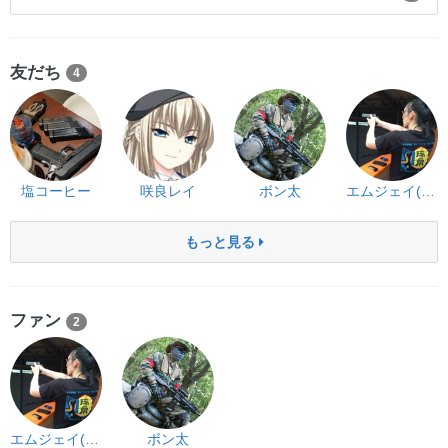
友だち
4
塩コーヒー
咲良レイ
ボン太
エムジェイ(MJ62)
もっと見る
ファン
2
エムジェイ(MJ62)
ボン太