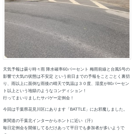
天気予報は曇り時々雨 降水確率60パーセント 梅雨前線と台風5号の
影響で大気の状態は不安定 という前日までの予報をことごとく裏切
り、雨以上に面倒な雨後の晴天で気温は３０度、湿度が80パーセン
ト以上という地獄のようなコンディション！
行ってまいりましたサバゲー定例会！
今回は千葉県花見川区にあります「BATTLE」にお邪魔しました。
東関道の千葉北インターからホントに近い（汗）
毎日定例会を開催してるだけあって平日でも参加者が多いようで