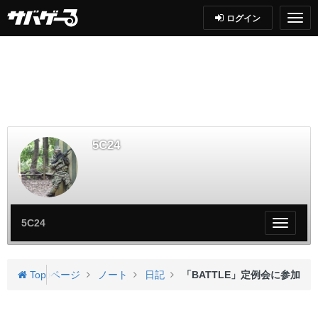
ログイン
5C24
5C24
My
ペ
ー
ジ
5C24さんのページ
Top
ノート
日記
「BATTLE」定例会に参加
メ
ニ
ュ