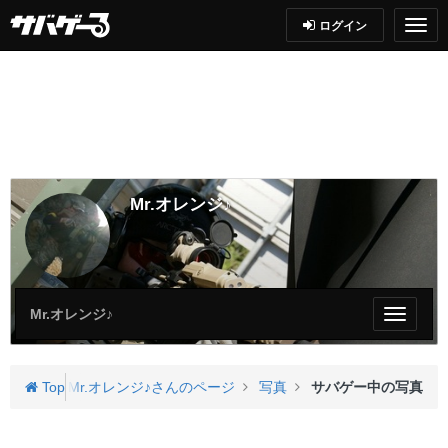
ログイン
Mr.オレンジ♪
Mr.オレンジ♪
My
ペ
ー
ジ
Top
Mr.オレンジ♪さんのページ
写真
サバゲー中の写真
メ
ニ
ュ