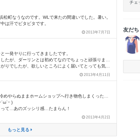
チェ
浜松町なうなのです。WLで来たの間違いでした。暑い。
背中は汗でビタビタです。
友だ
2013年7月7日
ンと一発ヤりに行ってきましたです。
したが、ダーリンとは初めてなのでちょっと頑張りました♡
でしたが、欲しいところによく届いてとっても気持ちよかったです♡
2013年4月11日
Vショーいって翌日に興奮冷めやらぬままホームショップへ行き物色しまくった！！！
´ｰ )
くって…あのズッシリ感…たまらん！
2013年4月2日
もっと見る