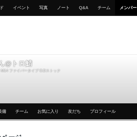
サ
み
み
サ
サ
サ
ド
イベント
写真
ノート
Q&A
チーム
メンバー
バ
ん
ん
バ
バ
バ
ゲ
な
な
ゲ
ゲ
ゲ
ー
の
の
ー
ー
ー
サ
サ
る
バ
バ
ゲ
ゲ
ー
ー
ん@トロ鯖
M14 ファイバータイプ O.Dストック
サ
サ
装備
チーム
お気に入り
友だち
プロフィール
バ
バ
ゲ
ゲ
ー
ー