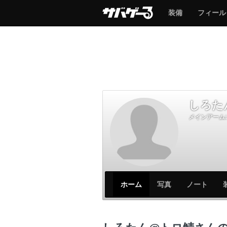
サ
サ
装備
フィール
バ
バ
ゲ
ゲ
ー
ー
しろた
メインアーム:
サ
サ
ホーム
写真
ノート
バ
バ
ゲ
ゲ
ー
ー