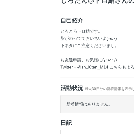
しろたん@トロ鯖さん
自己紹介
とろとろトロ鯖です。
脂がのってておいちいよ(･ω･)
下ネタにご注意くださいまし。
お友達申請、お気軽に(｡･ω･｡)
Twitter→@sh1l0tan_M14 こちら
活動状況
過去30日分の新着情報を表示
新着情報はありません。
日記