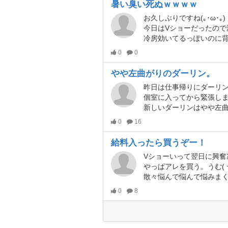
暑い臭い死ぬｗｗｗｗ
お久しぶりですね(｡･ω･｡)
今日はVショーだったので
冷房効いてるっぽいのに
0
0
やや左曲がりのダーリン。
昨日は仕事帰りにダーリ
個室に入ってから緊張しま
新しいダーリンはやや左曲がり
0
16
給料入ったら買うぞー！
やっぱアレを買う。うむ( ｰ`ω
散々悩んで悩んで悩みま
0
8