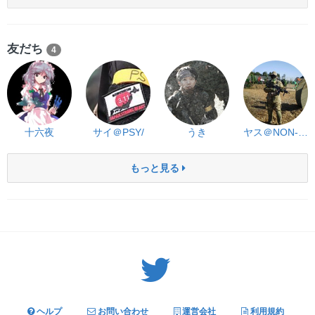
友だち
4
十六夜
サイ＠PSY/
うき
ヤス＠NON-ST親衛隊
もっと見る
Twitter: サバゲーる（@svgr_jp）
ヘルプ
お問い合わせ
運営会社
利用規約