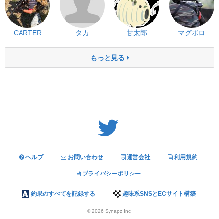
CARTER
タカ
甘太郎
マグポロ
もっと見る
Twitter: サバゲーる（@svgr_jp）
ヘルプ
お問い合わせ
運営会社
利用規約
プライバシーポリシー
釣果のすべてを記録する
趣味系SNSとECサイト構築
© 2026
Synapz Inc.