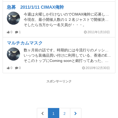
急募 2011/1/11 CIMAX俺幹
今週は火曜しか行けないのでCIMAX俺幹に応募しました。
今現在、最小開催人数の１２名ジャストで開催決定。
そしたら当方から一名欠員が・・・。
0
1
2011年1月10日
マルチカムマスク
数ヶ月前の話です。時期的には今流行りのメッシュマスクが出る２週間くらい前ですかね。
いっつも装備品買い付けに利用している、香港のEBAirsoft。
そこのトップにComing soonと銘打ってあった、まぁコピー品ながら全体マルチカムのフルフェイスメッシュマスクがありました。
0
0
2010年12月30日
スポンサーリンク
1
2