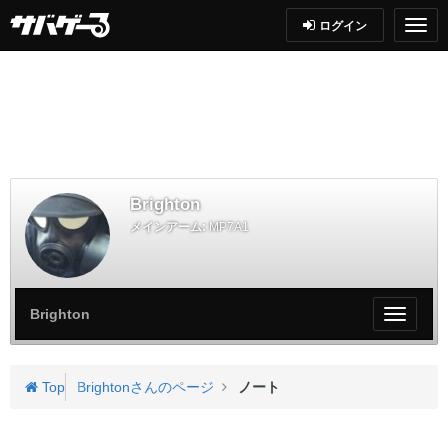
ログイン
Brighton
メインアーム:
MP7A1
Brighton
My
ペ
ー
ジ
Top
Brightonさんのページ
ノート
メ
ニ
ュ