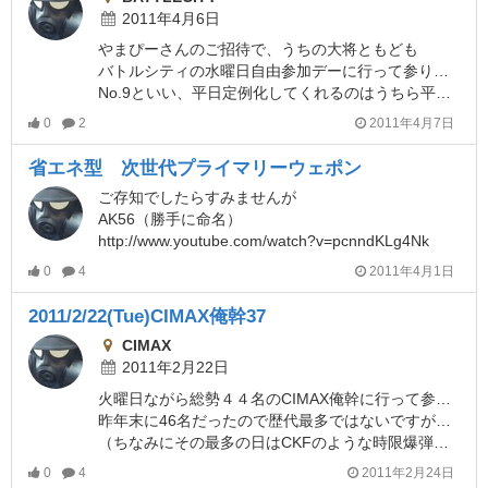
2011年4月6日
やまぴーさんのご招待で、うちの大将ともども
バトルシティの水曜日自由参加デーに行って参りましたよ。
No.9といい、平日定例化してくれるのはうちら平日ゲーマーにはありがたい限りです。
0
2
2011年4月7日
省エネ型 次世代プライマリーウェポン
ご存知でしたらすみませんが
AK56（勝手に命名）
http://www.youtube.com/watch?v=pcnndKLg4Nk
0
4
2011年4月1日
2011/2/22(Tue)CIMAX俺幹37
CIMAX
2011年2月22日
火曜日ながら総勢４４名のCIMAX俺幹に行って参りましたよ。
昨年末に46名だったので歴代最多ではないですが、それに準ずる人数ですね。
（ちなみにその最多の日はCKFのような時限爆弾を試験導入したそうです）
0
4
2011年2月24日