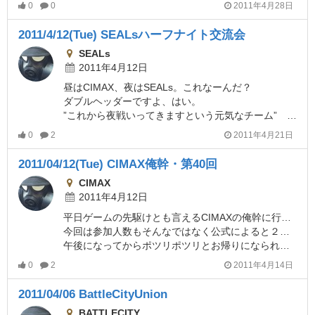
0
0
2011年4月28日
2011/4/12(Tue) SEALsハーフナイト交流会
SEALs
2011年4月12日
昼はCIMAX、夜はSEALs。これなーんだ？
ダブルヘッダーですよ、はい。
”これから夜戦いってきますという元気なチーム” CIMAX Blog
0
2
2011年4月21日
2011/04/12(Tue) CIMAX俺幹・第40回
CIMAX
2011年4月12日
平日ゲームの先駆けとも言えるCIMAXの俺幹に行って参りましたよ。
今回は参加人数もそんなではなく公式によると２１名。
午後になってからポツリポツリとお帰りになられ、最終戦は９名。
0
2
2011年4月14日
2011/04/06 BattleCityUnion
BATTLECITY