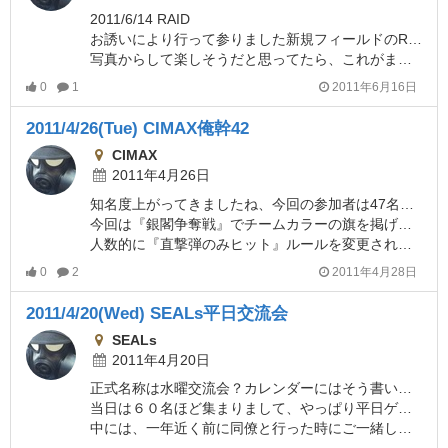
2011/6/14 RAID
お誘いにより行って参りました新規フィールドのRAID。
写真からして楽しそうだと思ってたら、これがまた本当に楽しい。
0
1
2011年6月16日
2011/4/26(Tue) CIMAX俺幹42
CIMAX
2011年4月26日
知名度上がってきましたね、今回の参加者は47名との事でした。
今回は『銀閣争奪戦』でチームカラーの旗を掲げる、という変更点がありましたが、それ以外はいつもの俺幹でした。
人数的に『直撃弾のみヒット』ルールを変更されそうな場面もありましたが。
0
2
2011年4月28日
2011/4/20(Wed) SEALs平日交流会
SEALs
2011年4月20日
正式名称は水曜交流会？カレンダーにはそう書いてありますが・・・まぁいいや。
当日は６０名ほど集まりまして、やっぱり平日ゲーマーは結構居るもんですね！
中には、一年近く前に同僚と行った時にご一緒した”零”さんが居られまして。