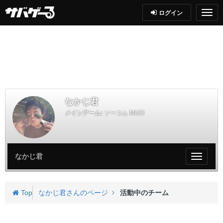
ログイン
なかじ君
メインアーム:
ソーコム Mk23
なかじ君
My
ペ
ー
ジ
Top
なかじ君さんのページ
活動中のチーム
メ
ニ
ュ