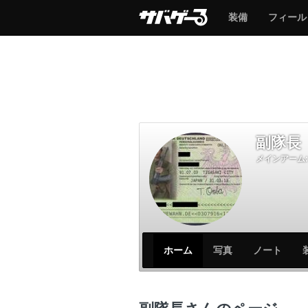
サ
サ
装備
フィール
バ
バ
ゲ
ゲ
ー
ー
副隊長
メインアーム:
サ
サ
ホーム
写真
ノート
バ
バ
ゲ
ゲ
ー
ー