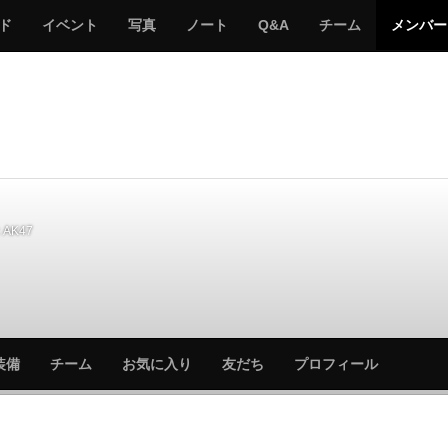
サ
み
み
サ
サ
サ
ド
イベント
写真
ノート
Q&A
チーム
メンバー
バ
ん
ん
バ
バ
バ
ゲ
な
な
ゲ
ゲ
ゲ
ー
の
の
ー
ー
ー
サ
サ
る
バ
バ
ゲ
ゲ
ー
ー
AK47
サ
サ
装備
チーム
お気に入り
友だち
プロフィール
バ
バ
ゲ
ゲ
ー
ー