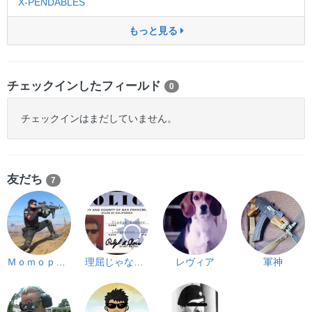
X-PENDABLES
もっと見る
チェックインしたフィールド
0
チェックインはまだしていません。
友だち
7
Ｍｏｍｏｐａｐａ
理屈じゃないんです
レヴィア
軍神