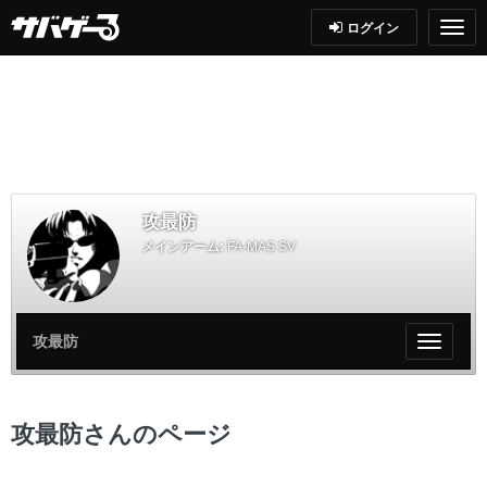
ログイン
攻最防
メインアーム:
FA-MAS SV
攻最防
My
ペ
ー
ジ
攻最防さんのページ
メ
ニ
ュ