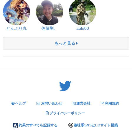
どんぶり丸
佐藤剛。
aulu00
もっと見る
Twitter: サバゲーる（@svgr_jp）
ヘルプ
お問い合わせ
運営会社
利用規約
プライバシーポリシー
釣果のすべてを記録する
趣味系SNSとECサイト構築