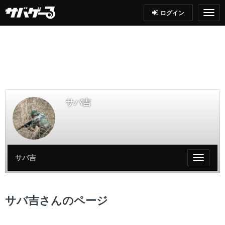
ログイン
サバ吉
サバ吉
My
ペ
ー
ジ
サバ吉さんのページ
メ
ニ
ュ