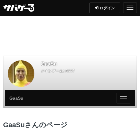
ログイン
GaaSu
メインアーム:
AK47
GaaSu
My
ペ
ー
ジ
GaaSuさんのページ
メ
ニ
ュ