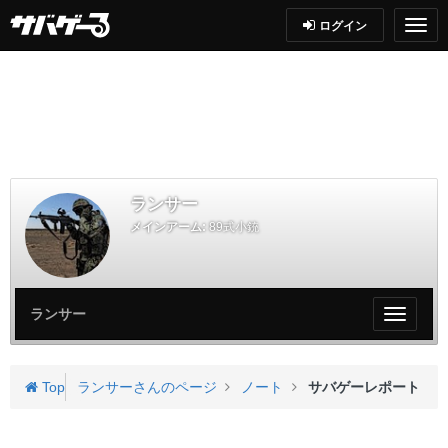
ログイン
ランサー
メインアーム:
89式小銃
ランサー
My
ペ
ー
ジ
Top
ランサーさんのページ
ノート
サバゲーレポート
メ
ニ
ュ