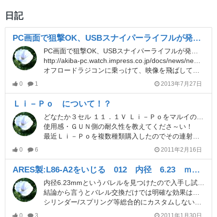
日記
PC画面で狙撃OK、USBスナイパーライフルが発売に
PC画面で狙撃OK、USBスナイパーライフルが発売に！
http://akiba-pc.watch.impress.co.jp/docs/news/news/20130727_609332.html
オフロードラジコンに乗っけて、映像を飛ばして、狙い撃つ！撃つ！？
0
1
2013年7月27日
Ｌｉ－Ｐｏ について！？
どなたか３セル １１．１Ｖ Ｌｉ－Ｐｏをマルイのノーマル電動ガンに使ってる方、
使用感・ＧＵＮ側の耐久性を教えてくださ～い！
最近Ｌｉ－Ｐｏを複数種類購入したのでその連射性能比較をしてみました。
0
6
2011年2月16日
ARES製:L86-A2をいじる 012 内径 6.23 ｍｍ バレル
内径6.23mmというバレルを見つけたので入手し試してみました。
結論から言うとバレル交換だけでは明確な効果は判らない。
シリンダー/スプリング等総合的にカスタムしないと効果は判らない？
0
3
2011年1月30日