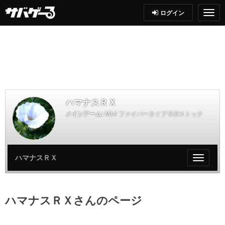
ログイン
ハマナスＲＸ
メインアーム:
M14 ファイバータイプ O.Dストック
ハマナスＲＸ
My
ペ
ー
ジ
ハマナスＲＸさんのページ
メ
ニ
ュ