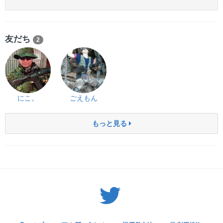
友だち
2
にこ。
ごえもん
もっと見る
Twitter: サバゲーる（@svgr_jp）