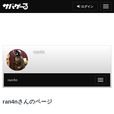
ログイン
ran4n
ran4n
My
ペ
ー
ジ
ran4nさんのページ
メ
ニ
ュ