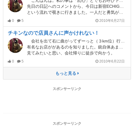
こんばんは。私の事は「乱心」とでもお呼び下さい。
先日の日記へのコメントから、今日は新宿ECHIGOYAさん→赤羽フロンティア
という流れで覗きに行きました。一人だと勇気が無いので付き合っている人間も一緒です。
0
5
2010年6月27日
チキンなので店員さんに声かけれない！
会社を出て右に曲がってずーっと（３km位）行くとECHIGOYAさんという
有名なお店ががあるのを知りました。銃自体あまり実物を見たことが無いので
見てみたいと思い、会社帰りに徒歩で向かう。
0
5
2010年6月22日
もっと見る
スポンサーリンク
スポンサーリンク