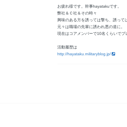
お疲れ様です。幹事hayatakuです。
弊社＆Ｃ社＆その時々
興味のある方を誘っては撃ち、誘って
元々は職場の先輩に誘われ悪の道に。
現在はコアメンバーで10名くらいでプ
活動履歴は
http://hayataku.militaryblog.jp/