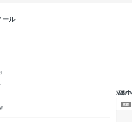
フィール
月
ー
活動中
主催
駅