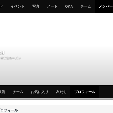
サ
み
み
サ
サ
サ
ド
イベント
写真
ノート
Q&A
チーム
メンバー
バ
ん
ん
バ
バ
バ
ゲ
な
な
ゲ
ゲ
ゲ
ー
の
の
ー
ー
ー
サ
サ
る
バ
バ
ゲ
ゲ
ー
ー
ku
M4A1カービン
サ
サ
装備
チーム
お気に入り
友だち
プロフィール
バ
バ
ゲ
ゲ
ー
ー
プロフィール