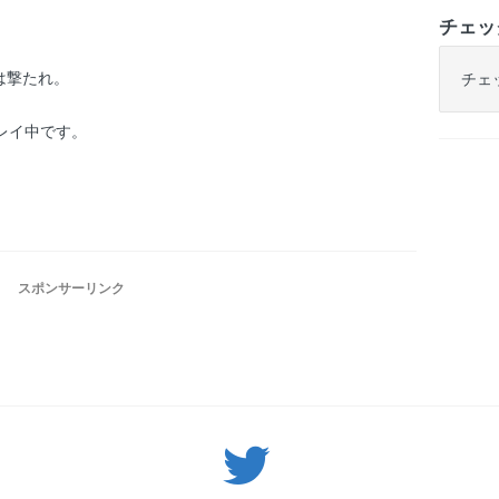
チェッ
は撃たれ。
チェ
レイ中です。
スポンサーリンク
Twitter: サバゲーる（@svgr_jp）