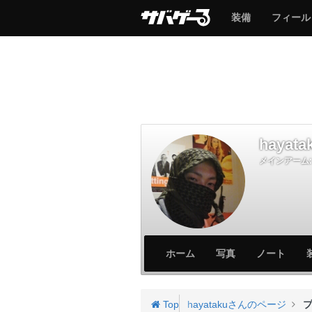
サ
サ
装備
フィール
バ
バ
ゲ
ゲ
ー
ー
hayata
メインアーム:
サ
サ
ホーム
写真
ノート
バ
バ
ゲ
ゲ
ー
ー
Top
hayatakuさんのページ