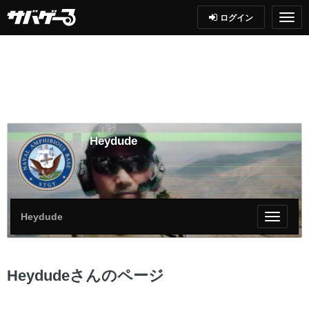
ログイン
Heydude
Heydude
My
ペ
ー
ジ
Heydudeさんのページ
メ
ニ
ュ