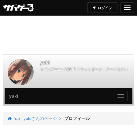
ログイン
yuki
メインアーム:
CQB-R フラットダーク・アースモデル
yuki
My
ペ
ー
ジ
Top
yukiさんのページ
プロフィール
メ
ニ
ュ