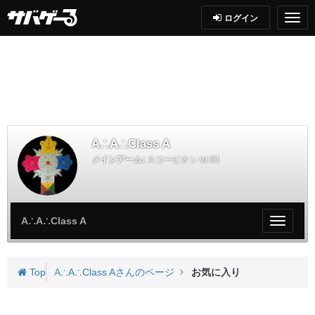
ログイン
A∴A∴Class A
メインアーム:
スコーピオン vz.61
A∴A∴Class A
My
ペ
ー
ジ
Top
A∴A∴Class Aさんのページ
お気に入り
メ
ニ
ュ