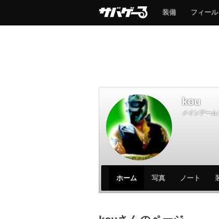
サ
サ
装備
フィール
バ
バ
ゲ
ゲ
ー
ー
kou
メインアーム:
サ
サ
ホーム
写真
ノート
バ
バ
ゲ
ゲ
ー
ー