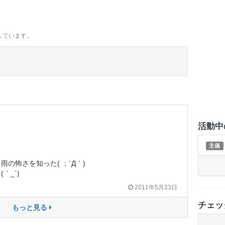
しています。
活動中
主催
の怖さを知った( ；´Д｀)
｀_´)ゞ
2011年5月23日
チェッ
もっと見る