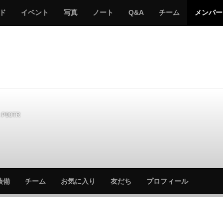
サ
み
み
サ
サ
サ
ド
イベント
写真
ノート
Q&A
チーム
メンバー
バ
ん
ん
バ
バ
バ
ゲ
な
な
ゲ
ゲ
ゲ
ー
の
の
ー
ー
ー
サ
サ
る
バ
バ
ゲ
ゲ
ー
ー
P90TR
サ
サ
装備
チーム
お気に入り
友だち
プロフィール
バ
バ
ゲ
ゲ
ー
ー