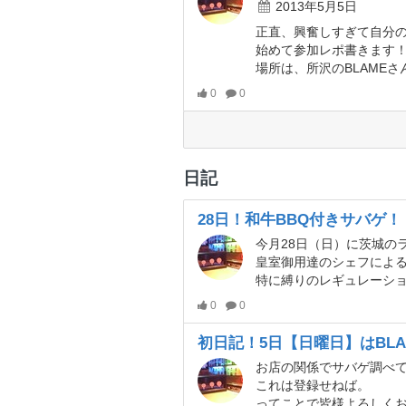
2013年5月5日
正直、興奮しすぎて自分
始めて参加レポ書きます
場所は、所沢のBLAMEさ
0
0
日記
28日！和牛BBQ付きサバゲ！
今月28日（日）に茨城の
皇室御用達のシェフによる
特に縛りのレギュレーション
0
0
初日記！5日【日曜日】はBL
お店の関係でサバゲ調べて
これは登録せねば。
ってことで皆様よろしく