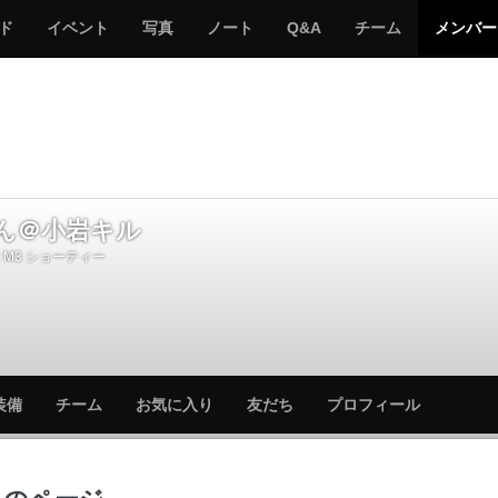
サ
み
み
サ
サ
サ
ド
イベント
写真
ノート
Q&A
チーム
メンバー
バ
ん
ん
バ
バ
バ
ゲ
な
な
ゲ
ゲ
ゲ
ー
の
の
ー
ー
ー
サ
サ
る
バ
バ
ゲ
ゲ
ー
ー
ん＠小岩キル
M3 ショーティー
サ
サ
装備
チーム
お気に入り
友だち
プロフィール
バ
バ
ゲ
ゲ
ー
ー