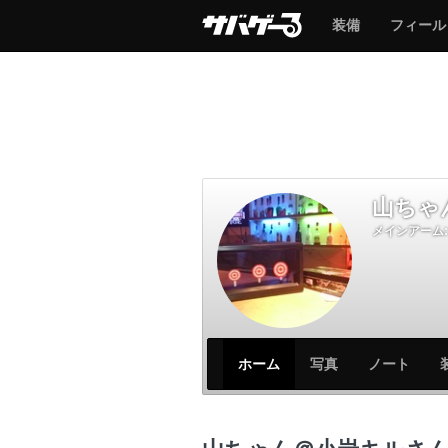
サ
サ
装備
フィール
バ
バ
ゲ
ゲ
ー
ー
山ちゃ
メインアーム:
サ
サ
ホーム
写真
ノート
バ
バ
ゲ
ゲ
ー
ー