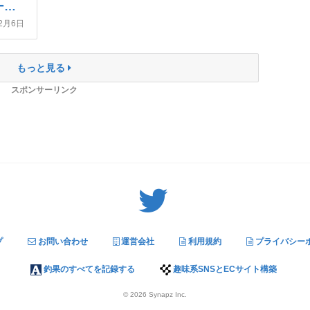
インドアフィールド作ったよーーーっ。
12月6日
もっと見る
スポンサーリンク
Twitter: サバゲーる（@svgr_jp）
プ
お問い合わせ
運営会社
利用規約
プライバシー
釣果のすべてを記録する
趣味系SNSとECサイト構築
© 2026
Synapz Inc.