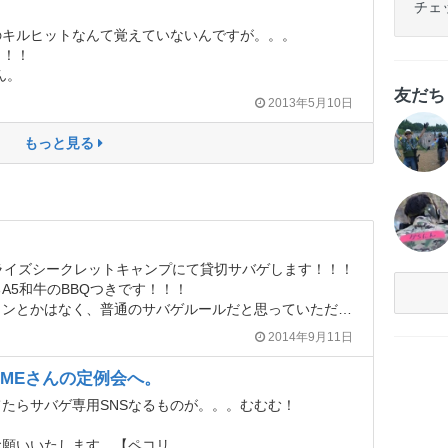
チェ
のキルヒットなんて覚えていないんですが。。。
！！！
ん。
友だ
2013年5月10日
もっと見る
ライズシークレットキャンプにて貸切サバゲします！！！
A5和牛のBBQつきです！！！
とかはなく、普通のサバゲルールだと思っていただけたら。
2014年9月11日
AMEさんの定例会へ。
たらサバゲ専用SNSなるものが。。。むむむ！
お願いいたします。【ペコリ