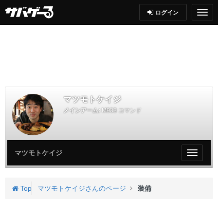
ログイン
マツモトケイジ
メインアーム:
M933 コマンド
マツモトケイジ
My
ペ
ー
ジ
Top
マツモトケイジさんのページ
装備
メ
ニ
ュ