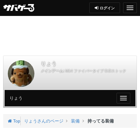
ログイン
りょう
メインアーム:
M14 ファイバータイプ O.Dストック
りょう
My
ペ
ー
ジ
Top
りょうさんのページ
装備
持ってる装備
メ
ニ
ュ